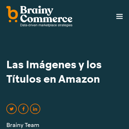
Las Imágenes y los
Títulos en Amazon
Compartir
Compartir
Compartir
en
en
en
Brainy Team
Twitter
Facebook
LinkedIn